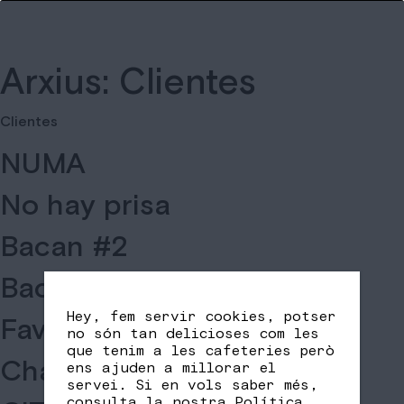
Arxius:
Clientes
Clientes
NUMA
No hay prisa
Bacan #2
Bacan
Hey, fem servir cookies, potser
Fav Coffee II
no són tan delicioses com les
que tenim a les cafeteries però
Chanito Specialty Coffee
ens ajuden a millorar el
servei. Si en vols saber més,
consulta la nostra
Política