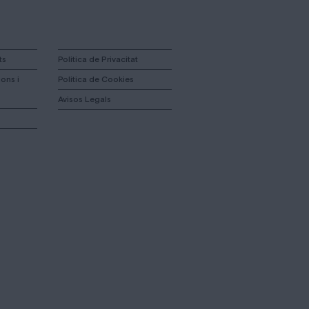
ts
Politica de Privacitat
ons i
Politica de Cookies
Avisos Legals