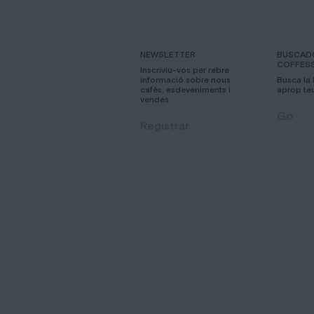
NEWSLETTER
BUSCAD
COFFES
Inscriviu-vos per rebre
informació sobre nous
Busca la
cafès, esdeveniments i
aprop te
vendes
Go
Registrar