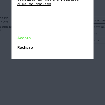
d'ús de cookies
OR DE
Instagram
Politica d’enviamen
SHOPS
 botiga nomad mes
Facebook
Politica de devoluci
u
cancelacions
Call
Acepto
El meu compte
Email
/
/
Rechazo
CA
EN
ES