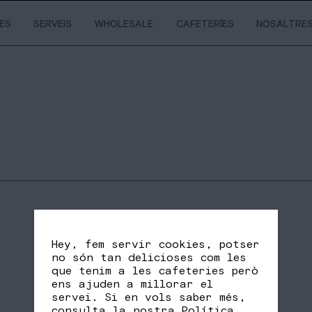
IES
SERVEIS
WHOLESALE
CAFETERÍES
NOSALTRE
Hey, fem servir cookies, potser
no són tan delicioses com les
que tenim a les cafeteries però
ens ajuden a millorar el
servei. Si en vols saber més,
SHARE
FB
TW
consulta la nostra
Política