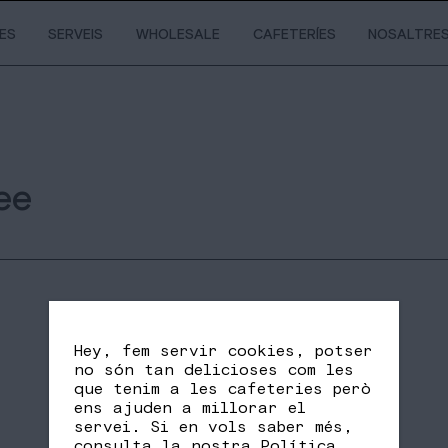
IES
SERVEIS
WHOLESALE
CAFETERÍES
NOSALTRE
ee
Hey, fem servir cookies, potser
no són tan delicioses com les
que tenim a les cafeteries però
ens ajuden a millorar el
servei. Si en vols saber més,
SHARE
FB
TW
consulta la nostra
Política