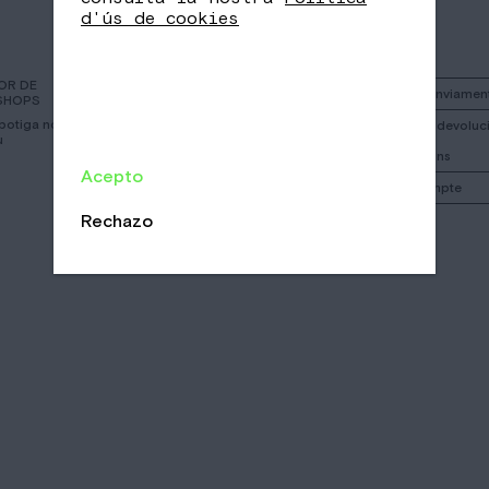
d'ús de cookies
OR DE
Instagram
Politica d’enviamen
SHOPS
 botiga nomad mes
Facebook
Politica de devoluci
u
cancelacions
Call
Acepto
El meu compte
Email
/
/
Rechazo
CA
EN
ES