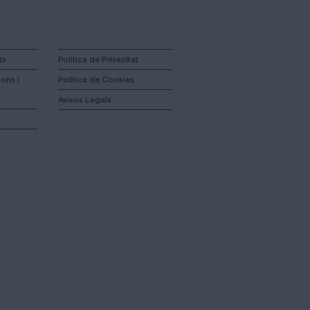
ts
Politica de Privacitat
ons i
Politica de Cookies
Avisos Legals