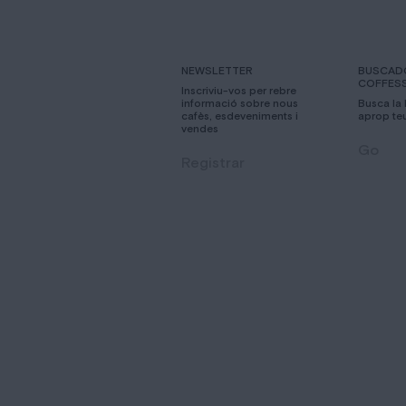
NEWSLETTER
BUSCAD
COFFES
Inscriviu-vos per rebre
informació sobre nous
Busca la
cafès, esdeveniments i
aprop te
vendes
Go
Registrar