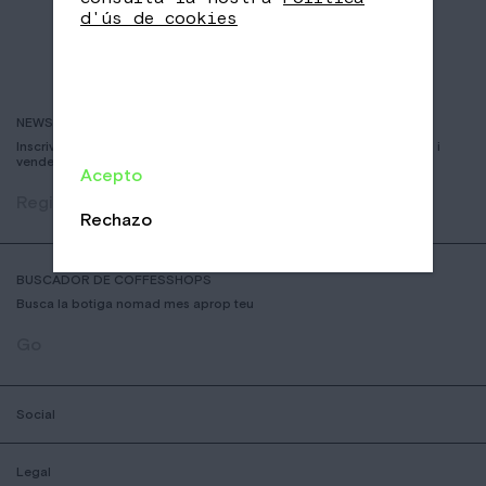
d'ús de cookies
NEWSLETTER
Inscriviu-vos per rebre informació sobre nous cafès, esdeveniments i
vendes
Acepto
Registrar
Rechazo
BUSCADOR DE COFFESSHOPS
Busca la botiga nomad mes aprop teu
Go
Social
Legal