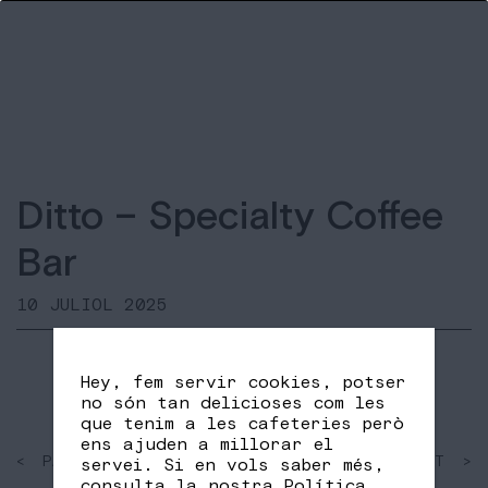
Ditto – Specialty Coffee
Bar
10 JULIOL 2025
Hey, fem servir cookies, potser
no són tan delicioses com les
que tenim a les cafeteries però
ens ajuden a millorar el
< PAST
SHARE
NEXT >
servei. Si en vols saber més,
FB
TW
consulta la nostra
Política