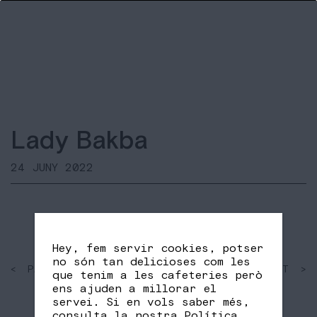
Lady Bakba
24 JUNY 2022
Hey, fem servir cookies, potser
no són tan delicioses com les
< PAST
SHARE
NEXT >
que tenim a les cafeteries però
FB
TW
ens ajuden a millorar el
servei. Si en vols saber més,
consulta la nostra
Política