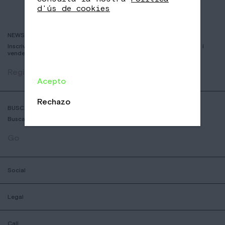
d'ús de cookies
NEWSLETTER
Inscriviu-vos per rebre informació sobre nous cafès, esdeveniments i
vendes
Registrar
Acepto
Rechazo
BUSCADOR DE COFFESSHOPS
Busca la botiga nomad mes aprop teu
Go
Social
Legal
Call