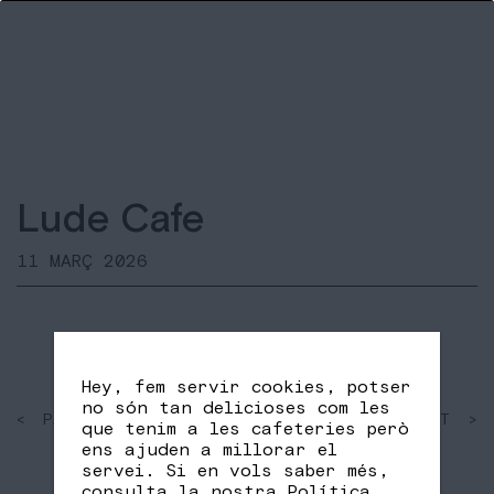
Lude Cafe
11 MARÇ 2026
Hey, fem servir cookies, potser
no són tan delicioses com les
< PAST
SHARE
NEXT >
que tenim a les cafeteries però
FB
TW
ens ajuden a millorar el
servei. Si en vols saber més,
consulta la nostra
Política