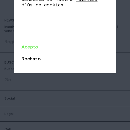
d'ús de cookies
NEWSLETTER
Inscriviu-vos per rebre informació sobre nous cafès, esdeveniments i
vendes
Registrar
Acepto
Rechazo
BUSCADOR DE COFFESSHOPS
Busca la botiga nomad mes aprop teu
Go
Social
Legal
Call