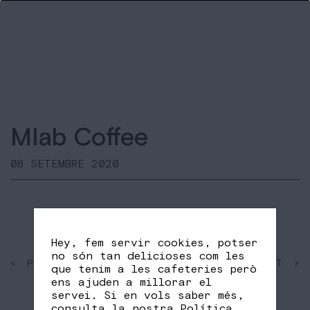
Mlab Coffee
08 SETEMBRE 2020
Hey, fem servir cookies, potser
no són tan delicioses com les
< PAST
SHARE
NEXT >
que tenim a les cafeteries però
FB
TW
ens ajuden a millorar el
servei. Si en vols saber més,
consulta la nostra
Política