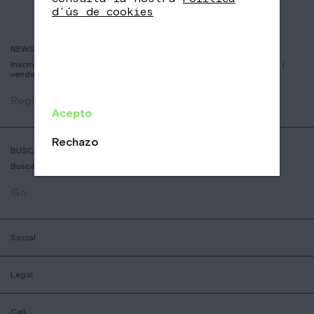
d'ús de cookies
NEWSLETTER
Inscriviu-vos per rebre informació sobre nous cafès, esdeveniments i
vendes
Registrar
Acepto
Rechazo
BUSCADOR DE COFFESSHOPS
Busca la botiga nomad mes aprop teu
Go
Social
Legal
Call