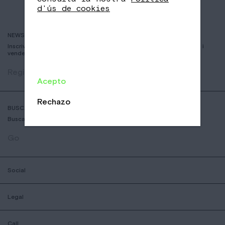
d'ús de cookies
NEWSLETTER
Inscriviu-vos per rebre informació sobre nous cafès, esdeveniments i
vendes
Registrar
Acepto
Rechazo
BUSCADOR DE COFFESSHOPS
Busca la botiga nomad mes aprop teu
Go
Social
Legal
Call