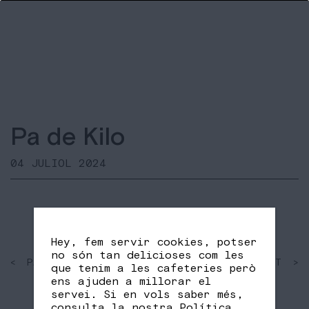
Pa de Kilo
04 JULIOL 2024
Hey, fem servir cookies, potser
no són tan delicioses com les
< PAST
SHARE
NEXT >
que tenim a les cafeteries però
FB
TW
ens ajuden a millorar el
servei. Si en vols saber més,
consulta la nostra
Política