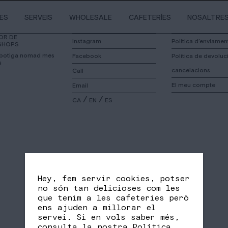
IES
SERVEIS
WHOLESALE
CAFETERÍES
NOSALTRE
OR DE
Instagram
Politica d’enviamen
SHOPS
 botiga nomad mes
Facebook
Politica de devoluci
u
cancelacions
Call
El meu compte
Email
/
/
CA
EN
ES
Hey, fem servir cookies, potser
no són tan delicioses com les
que tenim a les cafeteries però
ens ajuden a millorar el
servei. Si en vols saber més,
consulta la nostra
Política