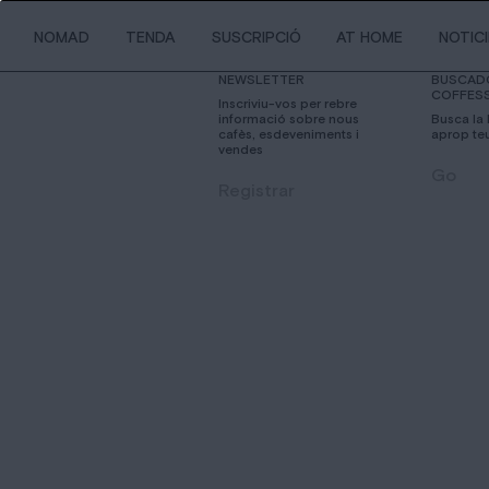
NOMAD
TENDA
SUSCRIPCIÓ
AT HOME
NOTIC
NEWSLETTER
BUSCAD
COFFES
Inscriviu-vos per rebre
informació sobre nous
Busca la
cafès, esdeveniments i
aprop te
vendes
Go
Registrar