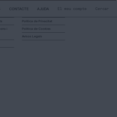
El meu compte
Cercar
S
CONTACTE
AJUDA
ts
Politica de Privacitat
ons i
Politica de Cookies
Avisos Legals