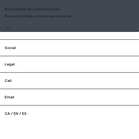
BUSCADOR DE COFFESSHOPS
Busca la botiga nomad mes aprop teu
Go
Social
Legal
Call
Email
CA
/
EN
/
ES