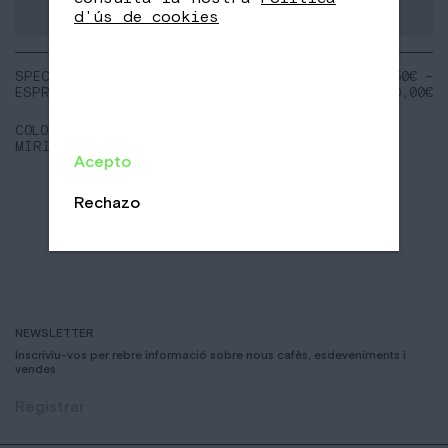
d'ús de cookies
SPECIAL
NOTES:
17,50
€
–
ESPRESSO
Baies de Goji
70,00
€
Dàtils
Xocolatina
COLOMBIA
MIRIAM QUESADA
Acepto
Rechazo
NEWSLETTER
Inscriviu-vos per rebre informació sobre nous cafès, esdeveniments i
vendes
Registrar