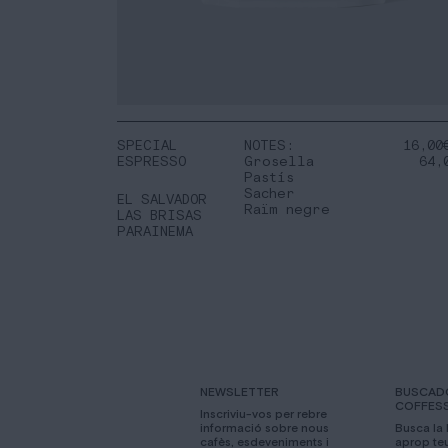
SPECIAL
NOTES:
16,00
ESPRESSO
Grosella
64,
Pastís
Sacher
EL SALVADOR
Raïm negre
LAS BRISAS
PARAINEMA
NEWSLETTER
BUSCAD
COFFES
Inscriviu-vos per rebre
informació sobre nous
Busca la
cafès, esdeveniments i
aprop te