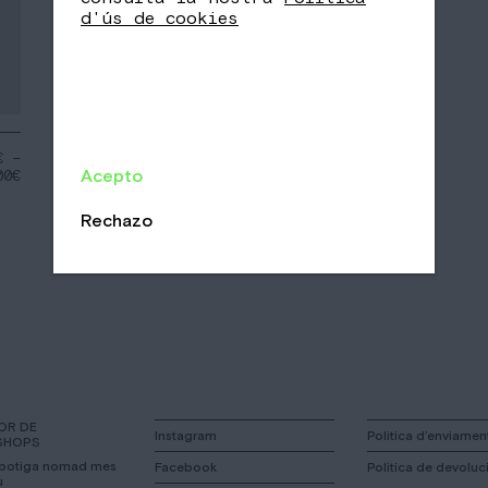
d'ús de cookies
€
–
Acepto
00
€
Rechazo
OR DE
Instagram
Politica d’enviamen
SHOPS
 botiga nomad mes
Facebook
Politica de devoluci
u