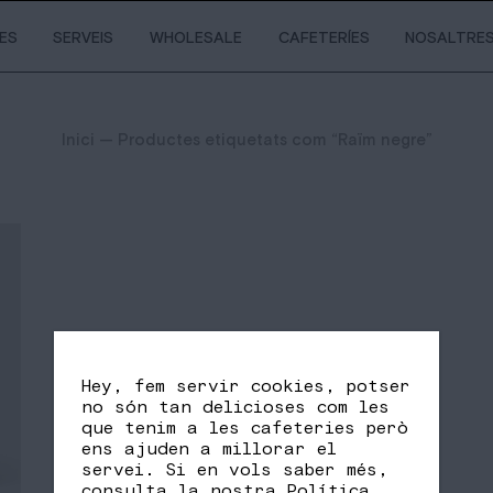
IES
SERVEIS
WHOLESALE
CAFETERÍES
NOSALTRE
Inici
— Productes etiquetats com “Raïm negre”
Hey, fem servir cookies, potser
no són tan delicioses com les
que tenim a les cafeteries però
ens ajuden a millorar el
servei. Si en vols saber més,
consulta la nostra
Política