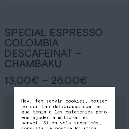
SPECIAL ESPRESSO
COLOMBIA
DESCAFEINAT –
CHAMBAKÚ
13,00
€
–
26,00
€
Hey, fem servir cookies, potser
no són tan delicioses com les
que tenim a les cafeteries però
ens ajuden a millorar el
servei. Si en vols saber més,
consulta la nostra
Política