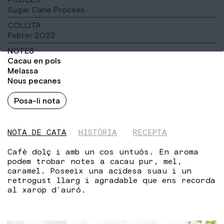
Sugar Cane Process
COLLITA
Febrer 2022
NOTES
Cacau en pols
Melassa
Nous pecanes
Posa-li nota
NOTA DE CATA
HISTÒRIA
RECEPTA
Cafè dolç i amb un cos untuós. En aroma
podem trobar notes a cacau pur, mel,
caramel. Poseeix una acidesa suau i un
retrogust llarg i agradable que ens recorda
al xarop d’auró.