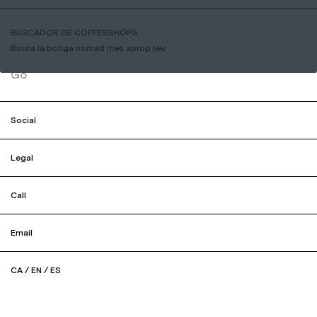
BUSCADOR DE COFFESSHOPS
Busca la botiga nomad mes aprop teu
Go
Social
Legal
Call
Email
CA
/
EN
/
ES