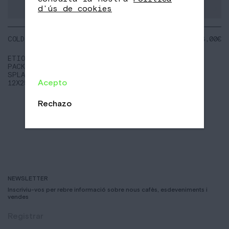
d'ús de cookies
COLD BREW
NOTES:
48,00
€
Floral
Mango
ETIOPIA
Pinya
PACK NOMAD
SPLASH
Acepto
12X250ML
Rechazo
NEWSLETTER
Inscriviu-vos per rebre informació sobre nous cafès, esdeveniments i
vendes
Registrar