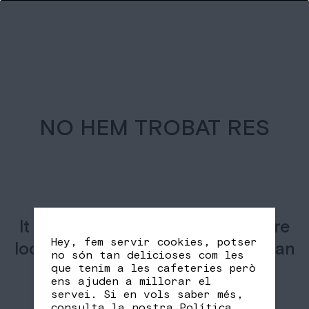
NO HEM TROBAT RES
It seems we can’t find what you’re
Hey, fem servir cookies, potser
looking for. Perhaps searching can
no són tan delicioses com les
help.
que tenim a les cafeteries però
ens ajuden a millorar el
servei. Si en vols saber més,
consulta la nostra
Política