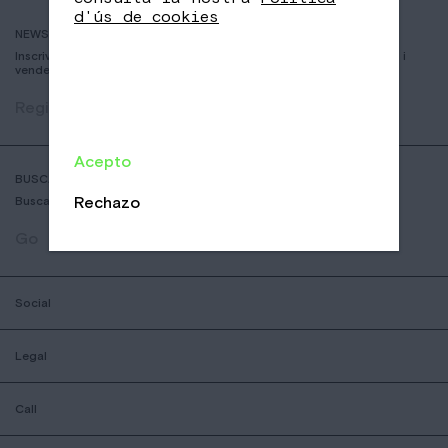
d'ús de cookies
NEWSLETTER
Inscriviu-vos per rebre informació sobre nous cafès, esdeveniments i
vendes
Registrar
Acepto
BUSCADOR DE COFFESSHOPS
Rechazo
Busca la botiga nomad mes aprop teu
Go
Social
Legal
Call