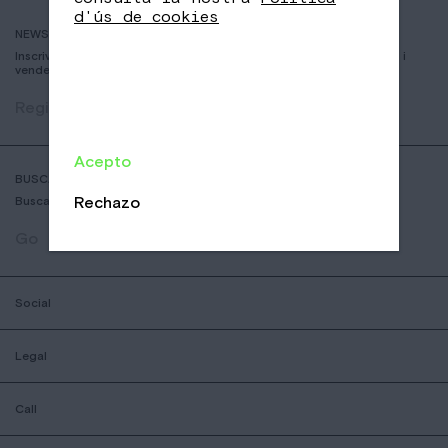
d'ús de cookies
NEWSLETTER
Inscriviu-vos per rebre informació sobre nous cafès, esdeveniments i
vendes
Registrar
Acepto
BUSCADOR DE COFFESSHOPS
Rechazo
Busca la botiga nomad mes aprop teu
Go
Social
Legal
Call