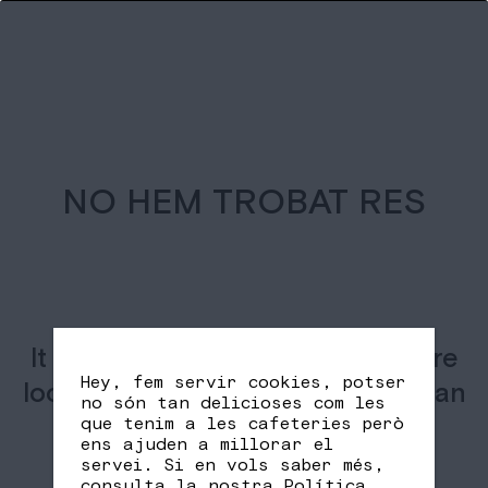
NO HEM TROBAT RES
It seems we can’t find what you’re
Hey, fem servir cookies, potser
looking for. Perhaps searching can
no són tan delicioses com les
help.
que tenim a les cafeteries però
ens ajuden a millorar el
servei. Si en vols saber més,
consulta la nostra
Política