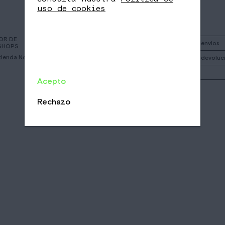
uso de cookies
OR DE
Instagram
Política de envios
SHOPS
 tienda Nomad más
Facebook
Política de devoluc
Call
Mi cuenta
Acepto
Email
/
/
Rechazo
CA
EN
ES