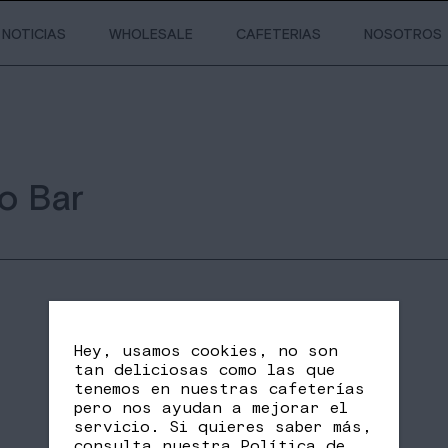
NOTICIAS
WHOLESALE
CAFETERIAS
NOSOTROS
o Bar
Hey, usamos cookies, no son
tan deliciosas como las que
tenemos en nuestras cafeterías
pero nos ayudan a mejorar el
servicio. Si quieres saber más,
SHARE
FB
TW
consulta nuestra
Política de