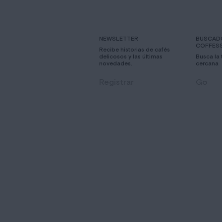
NEWSLETTER
BUSCAD
COFFES
Recibe historias de cafés
delicosos y las últimas
Busca la
novedades.
cercana
Registrar
Go