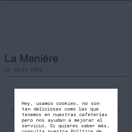
La Manière
19 JULIO 2022
Hey, usamos cookies, no son
tan deliciosas como las que
< PAST
SHARE
NEXT >
tenemos en nuestras cafeterías
FB
TW
pero nos ayudan a mejorar el
servicio. Si quieres saber más,
consulta nuestra
Política de