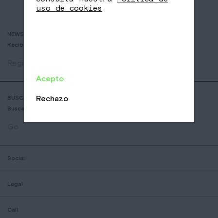
uso de cookies
NEWSLETTER
Recibe historias de cafés delicosos y las últimas novedades.
Registrar
Acepto
Rechazo
BUSCADOR DE COFFESSHOPS
Busca la tienda Nomad más cercana
Go
Social
Legal
Call