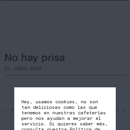
No hay prisa
25 JUNIO 2026
Hey, usamos cookies, no son
tan deliciosas como las que
< PAST
SHARE
NEXT >
tenemos en nuestras cafeterías
FB
TW
pero nos ayudan a mejorar el
servicio. Si quieres saber más,
consulta nuestra
Política de