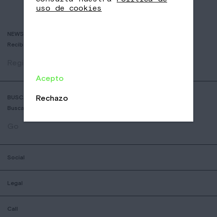
uso de cookies
NEWSLETTER
Recibe historias de cafés delicosos y las últimas novedades.
Registrar
Acepto
Rechazo
BUSCADOR DE COFFESSHOPS
Busca la tienda Nomad más cercana
Go
Social
Legal
Call