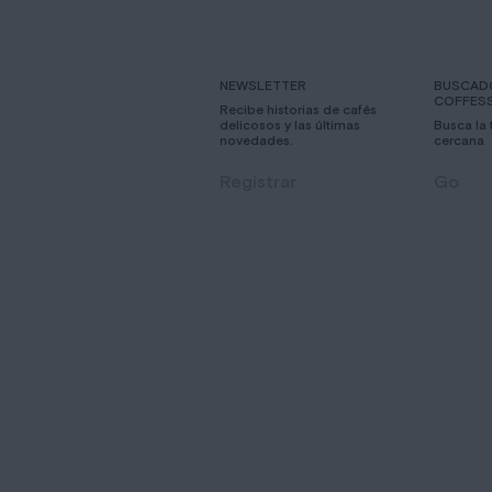
NEWSLETTER
BUSCAD
COFFES
Recibe historias de cafés
delicosos y las últimas
Busca la
novedades.
cercana
Registrar
Go