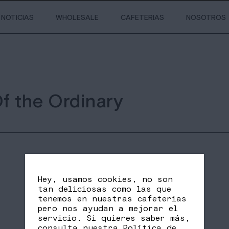
NOTICIAS
WHOLESALE
CAFETERIAS
NOSOTROS
f the Ordinary
Hey, usamos cookies, no son
tan deliciosas como las que
tenemos en nuestras cafeterías
pero nos ayudan a mejorar el
servicio. Si quieres saber más,
SHARE
FB
TW
consulta nuestra
Política de