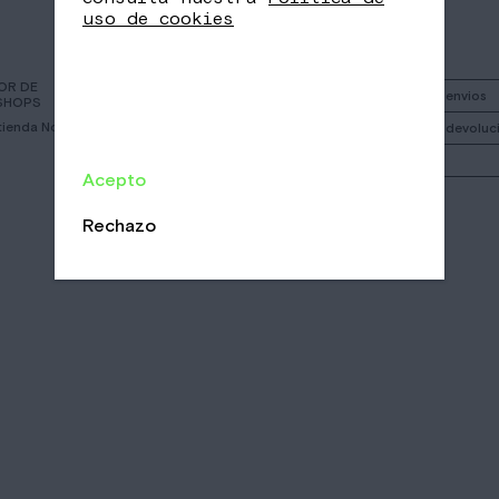
uso de cookies
OR DE
Instagram
Política de envios
SHOPS
 tienda Nomad más
Facebook
Política de devoluc
Call
Mi cuenta
Acepto
Email
/
/
Rechazo
CA
EN
ES