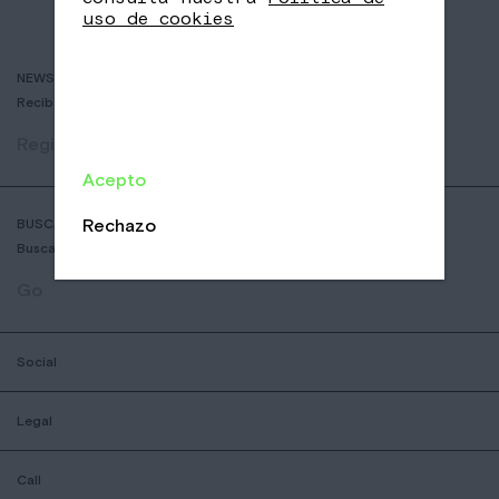
uso de cookies
NEWSLETTER
Recibe historias de cafés delicosos y las últimas novedades.
Registrar
Acepto
Rechazo
BUSCADOR DE COFFESSHOPS
Busca la tienda Nomad más cercana
Go
Social
Legal
Call