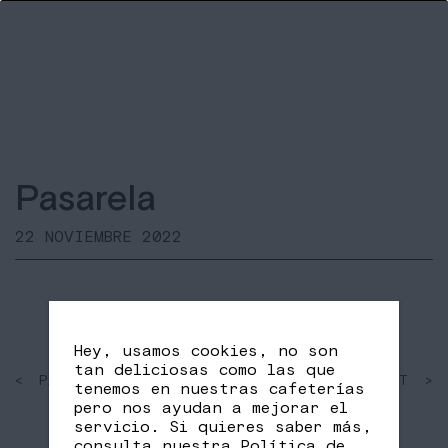
Pasarela
22 NOVIEMBRE 2022
Hey, usamos cookies, no son
tan deliciosas como las que
< PAST
SHARE
NEXT >
tenemos en nuestras cafeterías
FB
TW
pero nos ayudan a mejorar el
servicio. Si quieres saber más,
consulta nuestra
Política de