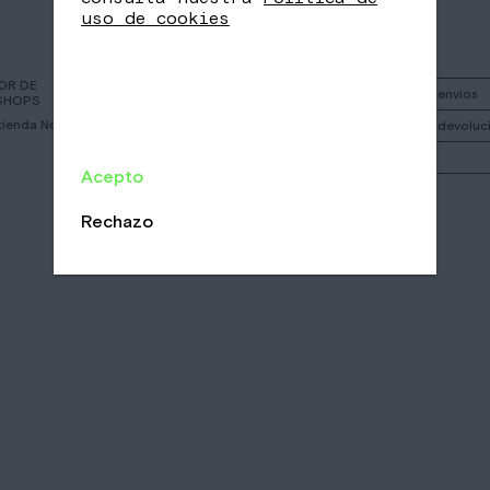
uso de cookies
OR DE
Instagram
Política de envios
SHOPS
 tienda Nomad más
Facebook
Política de devoluc
Call
Mi cuenta
Acepto
Email
/
/
Rechazo
CA
EN
ES