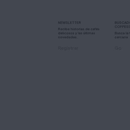
NEWSLETTER
BUSCAD
COFFES
Recibe historias de cafés
delicosos y las últimas
Busca la
novedades.
cercana
Registrar
Go