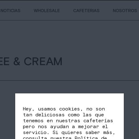
NOTICIAS
WHOLESALE
CAFETERIAS
NOSOTROS
EE & CREAM
Hey, usamos cookies, no son
tan deliciosas como las que
tenemos en nuestras cafeterías
pero nos ayudan a mejorar el
servicio. Si quieres saber más,
SHARE
FB
TW
consulta nuestra
Política de