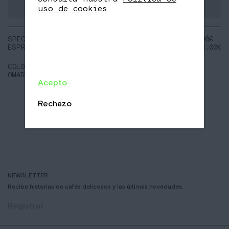
uso de cookies
SPECIAL
NOTAS:
16,00
€
–
ESPRESSO
Ciruela
64,00
€
amarilla
Melocotón
COLOMBIA
Miel de
OMAR ARANGO
Flores
Acepto
Rechazo
NEWSLETTER
Recibe historias de cafés delicosos y las últimas novedades.
Registrar