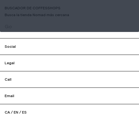
BUSCADOR DE COFFESSHOPS
Busca la tienda Nomad más cercana
Go
Social
Legal
Call
Email
CA
/
EN
/
ES