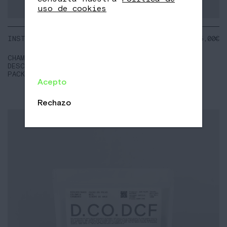
uso de cookies
INSTANTÁNEO
NOTAS:
15,00
€
Cacao en polvo
Melaza
CHAMBAKÚ
Nueces pecanas
DESCAFEINADO
PACK 5 SOBRES
Acepto
Rechazo