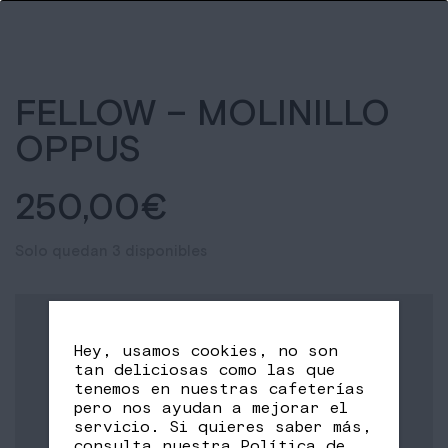
FELLOW – MOLINILLO
OPPUS
250,00
€
Solo quedan 3 disponibles
Hey, usamos cookies, no son
tan deliciosas como las que
tenemos en nuestras cafeterías
pero nos ayudan a mejorar el
servicio. Si quieres saber más,
consulta nuestra
Política de