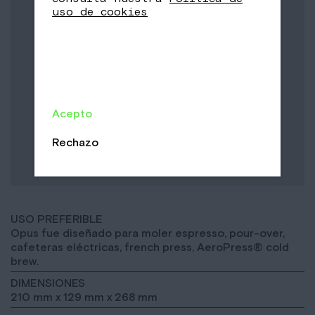
uso de cookies
Acepto
Rechazo
USO PREFERIBLE
Opus fue diseñado para moler espresso, pour-over,
cafeteras eléctricas, french press, AeroPress® cold
brew.
DIMENSIONES
210 mm x 129 mm x 268 mm