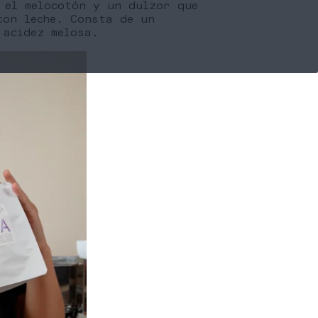
 el melocotón y un dulzor que
con leche. Consta de un
 acidez melosa.