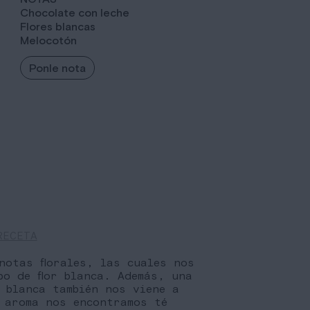
Chocolate con leche
Flores blancas
Melocotón
Ponle nota
RECETA
notas florales, las cuales nos
po de flor blanca. Además, una
 blanca también nos viene a
 aroma nos encontramos té