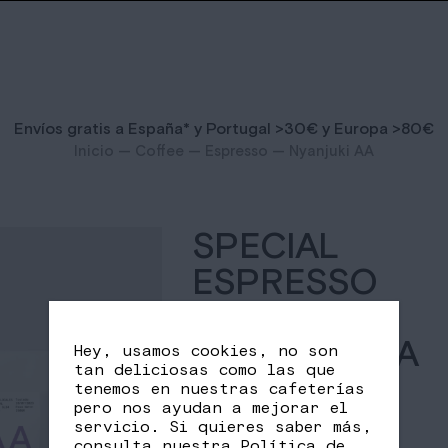
Envíos gratis a España* y Portugal >30€ y Europa >80€
Inicio
—
Coffee
—
Espresso
— Nyanjuki AA
SPECIAL
ESPRESSO
KENIA
NYANJUKI AA
Hey, usamos cookies, no son
tan deliciosas como las que
tenemos en nuestras cafeterías
16,00
€
–
pero nos ayudan a mejorar el
servicio. Si quieres saber más,
64,00
€
consulta nuestra
Política de