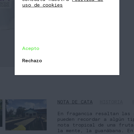
uso de cookies
Acepto
Rechazo
NOTA DE CATA
HISTORIA
En fragancia resaltan las 
pueden recordar a algún ti
nota tropical de una fruta
la mente, la guanábana. En