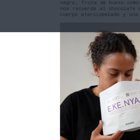
negro, fruta de hueso como
nos recuerda al chocolate 
cuerpo aterciopelado y una