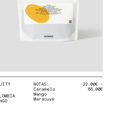
UITY
NOTAS:
22,00
€
–
Caramelo
88,00
€
Mango
LOMBIA
Maracuyá
NGO