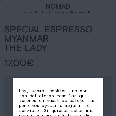
NOMAD
Envíos gratis a España* y Portugal >30€ y Europa >80€
SPECIAL ESPRESSO
MYANMAR
THE LADY
17,00
€
Hey, usamos cookies, no son
tan deliciosas como las que
tenemos en nuestras cafeterías
pero nos ayudan a mejorar el
servicio. Si quieres saber más,
consulta nuestra
Política de