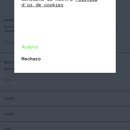
d'ús de cookies
NEWSLETTER
Inscriviu-vos per rebre informació sobre nous cafès, esdeveniments i
vendes
Registrar
Acepto
Rechazo
BUSCADOR DE COFFESSHOPS
Busca la botiga nomad mes aprop teu
Go
Social
Legal
Call