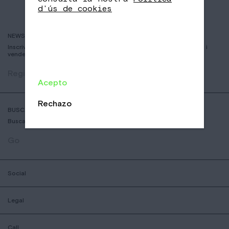
d'ús de cookies
NEWSLETTER
Inscriviu-vos per rebre informació sobre nous cafès, esdeveniments i
vendes
Registrar
Acepto
Rechazo
BUSCADOR DE COFFESSHOPS
Busca la botiga nomad mes aprop teu
Go
Social
Legal
Call