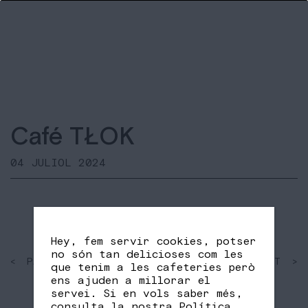
Café TŁOK
04 JULIOL 2024
Hey, fem servir cookies, potser
no són tan delicioses com les
< PAST
SHARE
NEXT >
que tenim a les cafeteries però
FB
TW
ens ajuden a millorar el
servei. Si en vols saber més,
consulta la nostra
Política