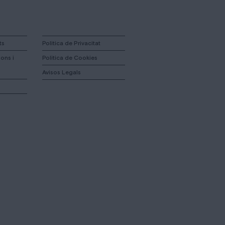
ts
Politica de Privacitat
ons i
Politica de Cookies
Avisos Legals