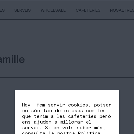
IES
SERVEIS
WHOLESALE
CAFETERÍES
NOSALTRE
mille
Hey, fem servir cookies, potser
no són tan delicioses com les
que tenim a les cafeteries però
ens ajuden a millorar el
servei. Si en vols saber més,
SHARE
FB
TW
consulta la nostra
Política