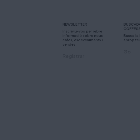
NEWSLETTER
BUSCAD
COFFES
Inscriviu-vos per rebre
informació sobre nous
Busca la
cafès, esdeveniments i
aprop te
vendes
Go
Registrar