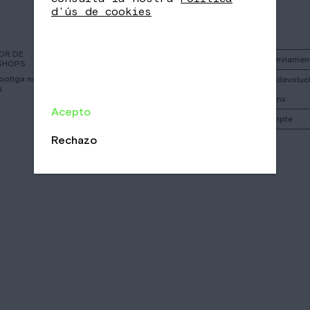
d'ús de cookies
OR DE
Instagram
Politica d’enviamen
SHOPS
 botiga nomad mes
Facebook
Politica de devoluci
u
cancelacions
Call
Acepto
El meu compte
Email
/
Rechazo
CA
EN