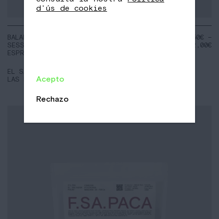
d'ús de cookies
BALANCED
NOTES:
11,50
€
–
SESSION
Mermelada de
92,00
€
ESPRESSO
cirera
Panses
Xocolata
EL SALVADOR
Acepto
LAS BRISAS
Rechazo