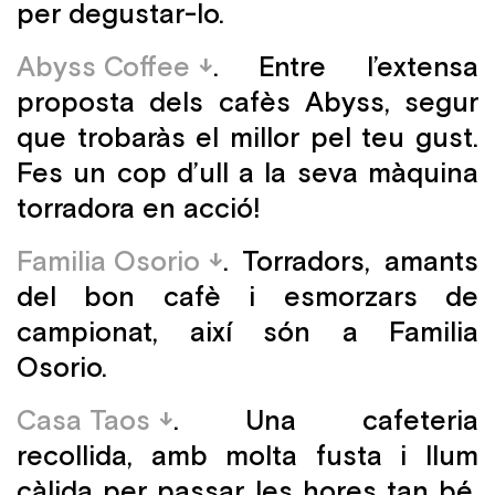
per degustar-lo.
Abyss Coffee
. Entre l’extensa
proposta dels cafès Abyss, segur
que trobaràs el millor pel teu gust.
Fes un cop d’ull a la seva màquina
torradora en acció!
Familia Osorio
. Torradors, amants
del bon cafè i esmorzars de
campionat, així són a Familia
Osorio.
Casa Taos
. Una cafeteria
recollida, amb molta fusta i llum
càlida per passar les hores tan bé.