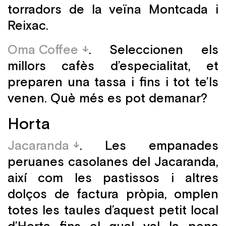
torradors de la veïna Montcada i
Reixac.
Oma Coffee
. Seleccionen els
millors cafès d’especialitat, et
preparen una tassa i fins i tot te’ls
venen. Què més es pot demanar?
Horta
Jacaranda
. Les empanades
peruanes casolanes del Jacaranda,
així com les pastissos i altres
dolços de factura pròpia, omplen
totes les taules d’aquest petit local
d’Horta fins el qual val la pena