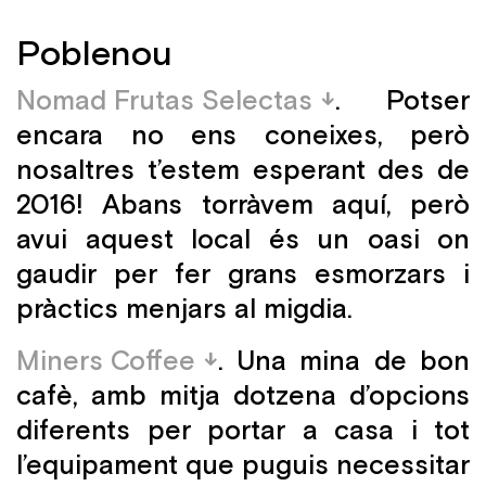
Poblenou
Nomad Frutas Selectas
. Potser
encara no ens coneixes, però
nosaltres t’estem esperant des de
2016! Abans torràvem aquí, però
avui aquest local és un oasi on
gaudir per fer grans esmorzars i
pràctics menjars al migdia.
Miners Coffee
. Una mina de bon
cafè, amb mitja dotzena d’opcions
diferents per portar a casa i tot
l’equipament que puguis necessitar