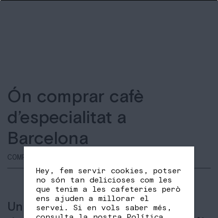
Ón comprar cafè
d’especialitat a
Barcelona
COMPRES
Hey, fem servir cookies, potser
no són tan delicioses com les
que tenim a les cafeteries però
ens ajuden a millorar el
Un matí, com cada matí, et
servei. Si en vols saber més,
consulta la nostra
Política