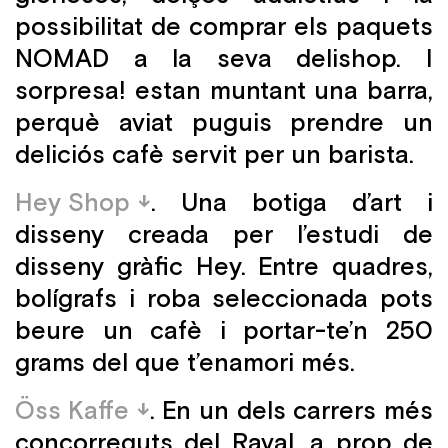
possibilitat de comprar els paquets
NOMAD a la seva delishop. I
sorpresa! estan muntant una barra,
perquè aviat puguis prendre un
deliciós cafè servit per un barista.
Hey Shop
. Una botiga d’art i
disseny creada per l’estudi de
disseny gràfic Hey. Entre quadres,
bolígrafs i roba seleccionada pots
beure un cafè i portar-te’n 250
grams del que t’enamori més.
Öss Kaffe
. En un dels carrers més
concorreguts del Raval, a prop de