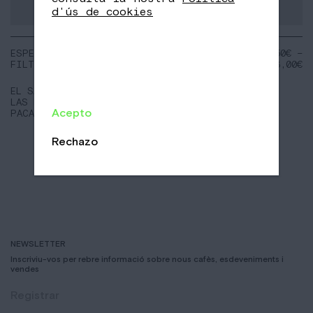
d'ús de cookies
ESPECIAL
NOTES:
16,50
€
–
FILTER
Cirera
66,00
€
Pistatxos
Poma de fira
EL SALVADOR
LAS BRISAS
Acepto
PACAS
Rechazo
NEWSLETTER
Inscriviu-vos per rebre informació sobre nous cafès, esdeveniments i
vendes
Registrar