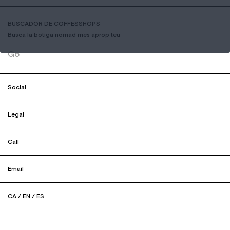
BUSCADOR DE COFFESSHOPS
Busca la botiga nomad mes aprop teu
Go
Social
Legal
Call
Email
CA
/
EN
/
ES