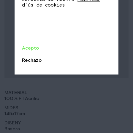
d'ús de cookies
Acepto
Rechazo
MATERIAL
100% Fil Acrilic
MIDES
145x17cm
DISENY
Basora