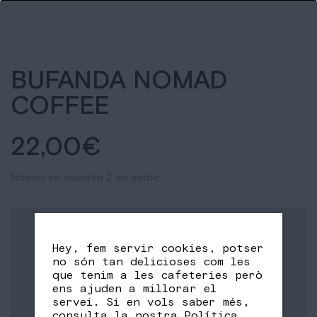
BUFANDA NOMAD
COFFEE
22,00
€
Només en queden 2 en estoc
Hey, fem servir cookies, potser
no són tan delicioses com les
que tenim a les cafeteries però
ens ajuden a millorar el
servei. Si en vols saber més,
consulta la nostra
Política