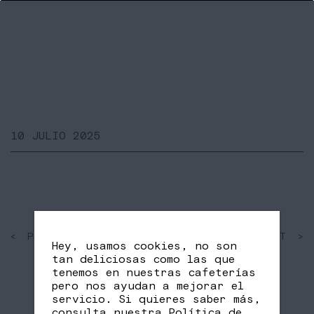
10 JULIO 2025
< PAST
SHARE
NEXT >
Hey, usamos cookies, no son
FB
TW
tan deliciosas como las que
tenemos en nuestras cafeterías
pero nos ayudan a mejorar el
servicio. Si quieres saber más,
consulta nuestra
Política de