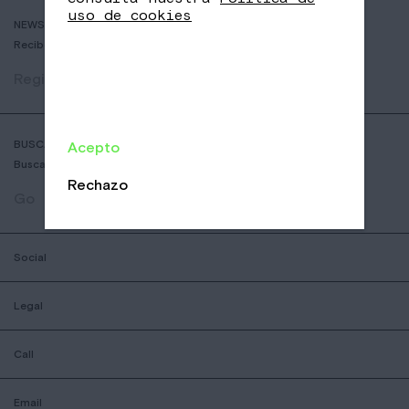
uso de cookies
NEWSLETTER
Recibe historias de cafés delicosos y las últimas novedades.
Registrar
BUSCADOR DE COFFESSHOPS
Acepto
Busca la tienda Nomad más cercana
Rechazo
Go
Social
Legal
Call
Email