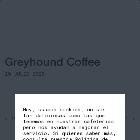
Greyhound Coffee
10 JULIO 2025
Hey, usamos cookies, no son
tan deliciosas como las que
< PAST
SHARE
NEXT >
tenemos en nuestras cafeterías
FB
TW
pero nos ayudan a mejorar el
servicio. Si quieres saber más,
consulta nuestra
Política de