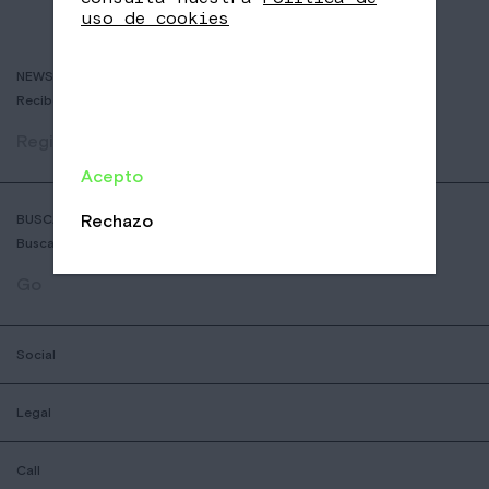
uso de cookies
NEWSLETTER
Recibe historias de cafés delicosos y las últimas novedades.
Registrar
Acepto
Rechazo
BUSCADOR DE COFFESSHOPS
Busca la tienda Nomad más cercana
Go
Social
Legal
Call