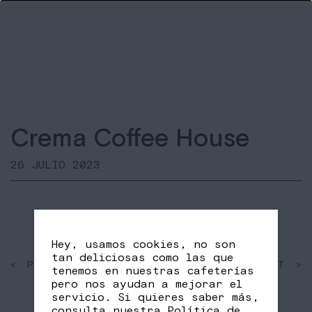
Crema Coffee House
26 JULIO 2023
Hey, usamos cookies, no son
tan deliciosas como las que
< PAST
SHARE
NEXT >
tenemos en nuestras cafeterías
FB
TW
pero nos ayudan a mejorar el
servicio. Si quieres saber más,
consulta nuestra
Política de