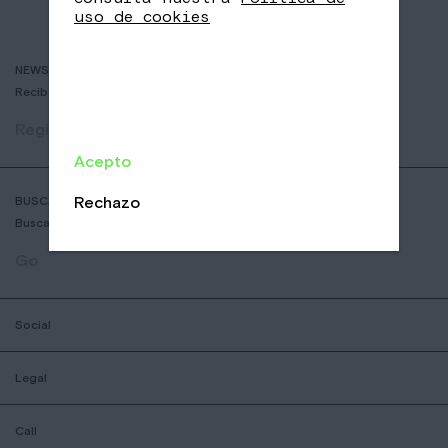
uso de cookies
NEWSLETTER
Recibe historias de cafés delicosos y las últimas novedades.
Registrar
Acepto
Rechazo
BUSCADOR DE COFFESSHOPS
Busca la tienda Nomad más cercana
Go
Social
Legal
Call