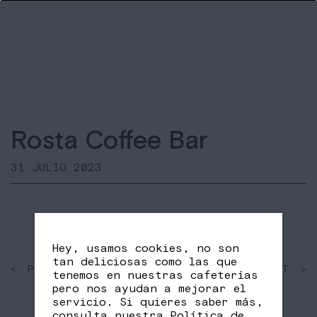
Rosta Coffee Bar
31 JULIO 2023
Hey, usamos cookies, no son
tan deliciosas como las que
< PAST
SHARE
NEXT >
tenemos en nuestras cafeterías
FB
TW
pero nos ayudan a mejorar el
servicio. Si quieres saber más,
consulta nuestra
Política de