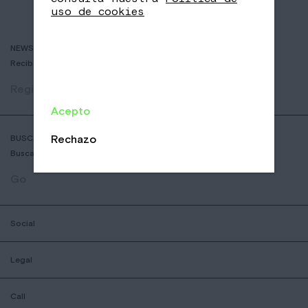
uso de cookies
NEWSLETTER
Recibe historias de cafés delicosos y las últimas novedades.
Registrar
Acepto
Rechazo
BUSCADOR DE COFFESSHOPS
Busca la tienda Nomad más cercana
Go
Social
Legal
Call