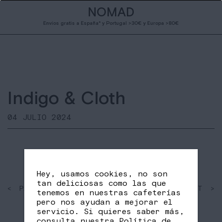
NOMAD
Envíos gratis a España* y Portugal >30€ y Europa >80€
Indigo & Cloth
04 JULIO 2024
Hey, usamos cookies, no son
tan deliciosas como las que
< PAST
SHARE
NEXT >
tenemos en nuestras cafeterías
FB
TW
pero nos ayudan a mejorar el
servicio. Si quieres saber más,
consulta nuestra
Política de