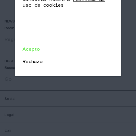
uso de cookies
NEWSLETTER
Recibe historias de cafés delicosos y las últimas novedades.
Registrar
Acepto
Rechazo
BUSCADOR DE COFFESSHOPS
Busca la tienda Nomad más cercana
Go
Social
Legal
Call