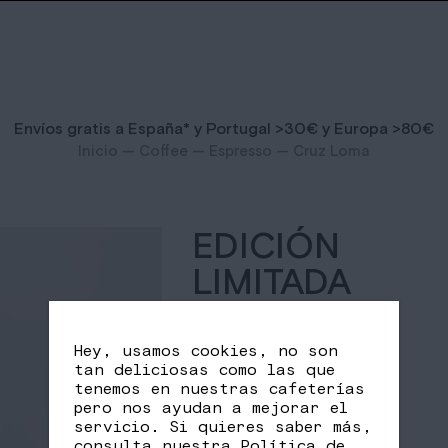
Envíos gratis a España* y Portugal >30€ y Europa >80€
Inicio
—
Coffee
—
Espresso
— Cruz Loma
EDICIÓN
LIMITADA
ECUADOR
CRUZ LOMA
Hey, usamos cookies, no son
tan deliciosas como las que
tenemos en nuestras cafeterías
40,00
€
pero nos ayudan a mejorar el
servicio. Si quieres saber más,
consulta nuestra
Política de