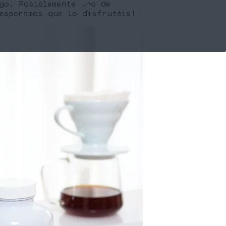
go. Posiblemente uno de
esperamos que lo disfrutéis!