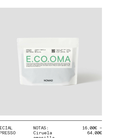
ECIAL
NOTAS:
16,00
€
–
PRESSO
Ciruela
64,00
€
amarilla