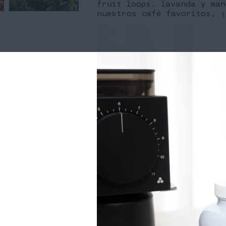
fruit loops, lavanda y man
nuestros café favoritos, ¡