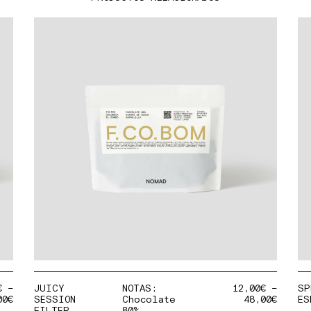
€
–
JUICY
NOTAS:
12,00
€
–
SP
00
€
SESSION
Chocolate
48,00
€
ES
FILTER
80%