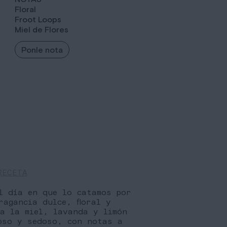
Floral
Froot Loops
Miel de Flores
Ponle nota
RECETA
l día en que lo catamos por
agancia dulce, floral y
a la miel, lavanda y limón
oso y sedoso, con notas a