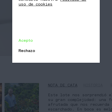
uso de cookies
Acepto
Rechazo
NOTA DE CATA
HISTORIA
Este lote nos sorprendió e
su gran complejidad: una fr
afrutada que nos recuerda 
escarchado. En boca es mel