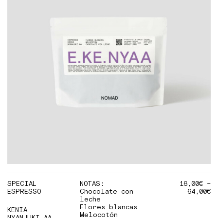
SPECIAL
NOTAS:
16,00
€
–
ESPRESSO
Chocolate con
64,00
€
leche
Flores blancas
KENIA
Melocotón
NYANJUKI AA