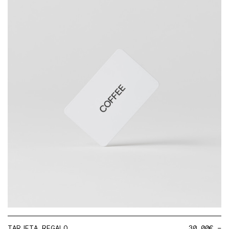
TARJETA REGALO
30,00
€
–