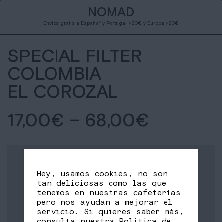
NOMAD
Envíos gratis a España* y Portugal >30€ y Europa >80€
SPECIAL FILTER
COLOMBIA
EL COROZAL
17,00
€
–
68,00
€
Hey, usamos cookies, no son
tan deliciosas como las que
tenemos en nuestras cafeterías
pero nos ayudan a mejorar el
servicio. Si quieres saber más,
consulta nuestra
Política de