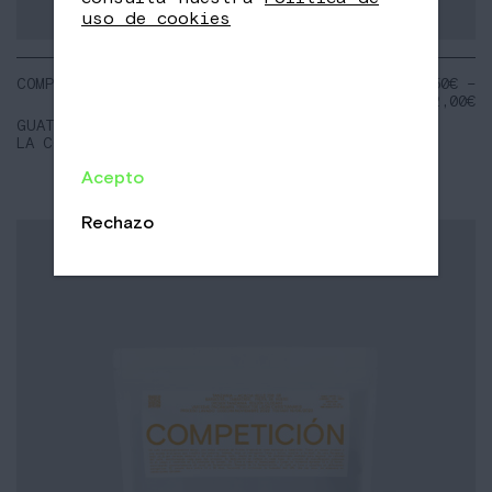
uso de cookies
COMPETICIÓN
NOTAS:
25,50
€
–
Naranja
102,00
€
Papaya
GUATEMALA
Polen de
LA COLINA
abeja
Acepto
Rechazo