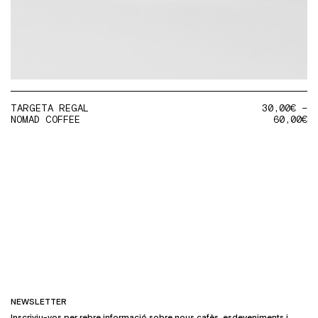
TARGETA REGAL
30,00
€
–
NOMAD COFFEE
60,00
€
NEWSLETTER
Inscriviu-vos per rebre informació sobre nous cafès, esdeveniments i