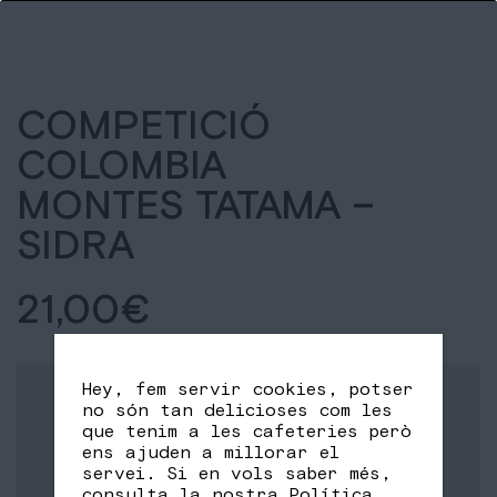
COMPETICIÓ
COLOMBIA
MONTES TATAMA –
SIDRA
21,00
€
Hey, fem servir cookies, potser
no són tan delicioses com les
que tenim a les cafeteries però
ens ajuden a millorar el
servei. Si en vols saber més,
consulta la nostra
Política