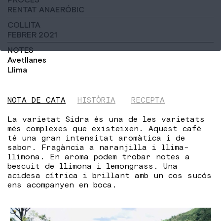
RENTAT ANAERÓBIC
COLLITA
FEBRER 2021
NOTES
Avetllanes
Llima
NOTA DE CATA
HISTÒRIA
RECEPTA
La varietat Sidra és una de les varietats
més complexes que existeixen. Aquest cafè
té una gran intensitat aromàtica i de
sabor. Fragància a naranjilla i llima-
llimona. En aroma podem trobar notes a
bescuit de llimona i lemongrass. Una
acidesa cítrica i brillant amb un cos sucós
ens acompanyen en boca.